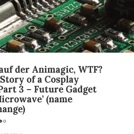
auf der Animagic, WTF?
 Story of a Cosplay
art 3 – Future Gadget
icrowave’ (name
hange)
0