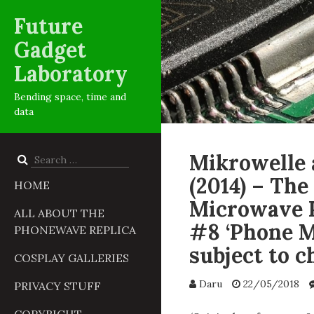
Future
Gadget
Laboratory
Bending space, time and
data
Mikrowelle 
Search
for:
(2014) – The
HOME
Microwave P
ALL ABOUT THE
#8 ‘Phone M
PHONEWAVE REPLICA
subject to c
COSPLAY GALLERIES
Daru
22/05/2018
PRIVACY STUFF