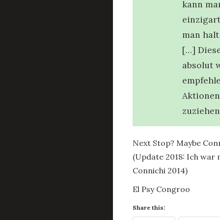
kann ma
einzigar
man halt
[…] Dies
absolut 
empfehle
Aktionen
zuziehen
Next Stop? Maybe Connic
(Update 2018: Ich war m
Connichi 2014)
El Psy Congroo
Share this: