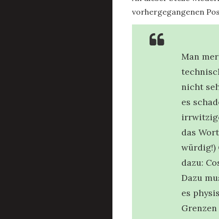
vorhergegangenen Pos
Man merk
technisc
nicht seh
es schad
irrwitzi
das Wort
würdig!)
dazu: Co
Dazu muss
es physi
Grenzen