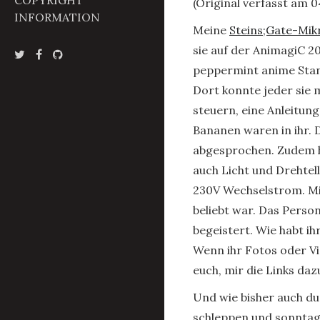
COPYRIGHT
(Original verfasst am 0
INFORMATION
Meine
Steins;Gate-Mik
sie auf der AnimagiC 
peppermint anime Stan
Dort konnte jeder sie m
steuern, eine Anleitun
Bananen waren in ihr. 
abgesprochen. Zudem ha
auch Licht und Drehtel
230V Wechselstrom. Mir
beliebt war. Das Pers
begeistert. Wie habt i
Wenn ihr Fotos oder Vid
euch, mir die Links daz
Und wie bisher auch du
schleppen und sonntag