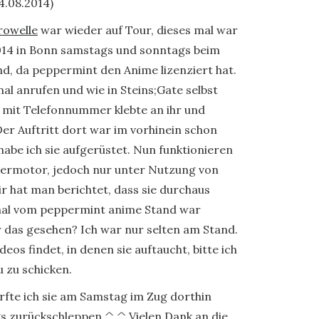
4.08.2014)
rowelle
war wieder auf Tour, dieses mal war
2014 in Bonn samstags und sonntags beim
d, da peppermint den Anime lizenziert hat.
al anrufen und wie in Steins;Gate selbst
g mit Telefonnummer klebte an ihr und
Der Auftritt dort war im vorhinein schon
be ich sie aufgerüstet. Nun funktionieren
lermotor, jedoch nur unter Nutzung von
 hat man berichtet, dass sie durchaus
onal vom peppermint anime Stand war
hr das gesehen? Ich war nur selten am Stand.
eos findet, in denen sie auftaucht, bitte ich
u zu schicken.
rfte ich sie am Samstag im Zug dorthin
s zurückschleppen ^.^ Vielen Dank an die