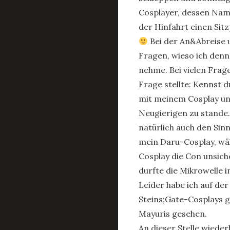
Cosplayer, dessen Name
der Hinfahrt einen Sit
Bei der An&Abreise 
Fragen, wieso ich denn
nehme. Bei vielen Fragen
Frage stellte: Kennst 
mit meinem Cosplay und
Neugierigen zu stande. 
natürlich auch den Sin
mein Daru-Cosplay, wä
Cosplay die Con unsic
durfte die Mikrowelle 
Leider habe ich auf de
Steins;Gate-Cosplays g
Mayuris gesehen.
An dieser Stelle wiede