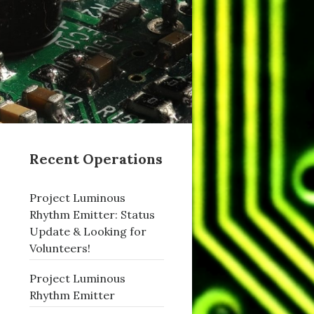
Recent Operations
Project Luminous
Rhythm Emitter: Status
Update & Looking for
Volunteers!
Project Luminous
Rhythm Emitter