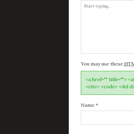
You may use these
HT
<a href="" title=""> <
<cite> <code> <del d
Name
*