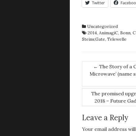
Twitter
Faceboo
Uncategorized
2014
,
AnimagiC
,
Bonn
,
C
Steins;Gate
,
Telewelle
Post
←
The Story of a 
Microwave’ (name su
navigation
The promised upgr
2018 – Future Ga
Leave a Reply
Your email address will