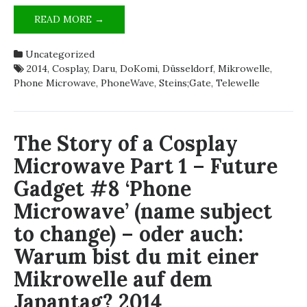
THE
READ MORE →
STORY
OF
Uncategorized
A
2014
,
Cosplay
,
Daru
,
DoKomi
,
Düsseldorf
,
Mikrowelle
,
COSPLAY
Phone Microwave
,
PhoneWave
,
Steins;Gate
,
Telewelle
MICROWAVE
PART
2
–
The Story of a Cosplay
FUTURE
Microwave Part 1 – Future
GADGET
#008
Gadget #8 ‘Phone
‘PHONE
Microwave’ (name subject
MICROWAVE’
(NAME
to change) – oder auch:
SUBJECT
TO
Warum bist du mit einer
CHANGE)
Mikrowelle auf dem
–
ODER
Japantag? 2014
AUCH: