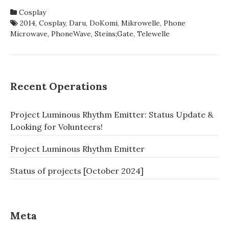
OF
Cosplay
A
2014
,
Cosplay
,
Daru
,
DoKomi
,
Mikrowelle
,
Phone
COSPLAY
Microwave
,
PhoneWave
,
Steins;Gate
,
Telewelle
MICROWAVE
PART
1
–
FUTURE
Recent Operations
GADGET
#8
Project Luminous Rhythm Emitter: Status Update &
‘PHONE
MICROWAVE’
Looking for Volunteers!
(NAME
SUBJECT
Project Luminous Rhythm Emitter
TO
CHANGE)
Status of projects [October 2024]
–
ODER
AUCH:
WARUM
Meta
BIST