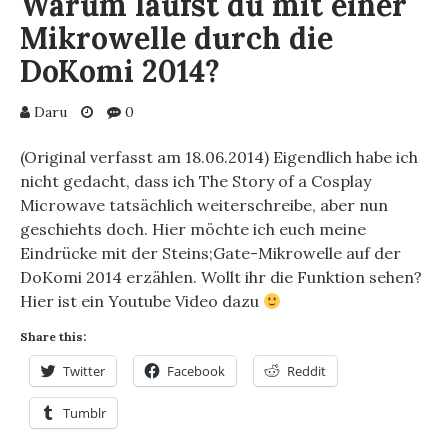
Warum läufst du mit einer
GADGET
Mikrowelle durch die
#8
‘PHONE
DoKomi 2014?
MICROWAVE’
(NAME
Daru
0
SUBJECT
TO
(Original verfasst am 18.06.2014) Eigendlich habe ich
CHANGE)
nicht gedacht, dass ich The Story of a Cosplay
Microwave tatsächlich weiterschreibe, aber nun
geschiehts doch. Hier möchte ich euch meine
Eindrücke mit der Steins;Gate-Mikrowelle auf der
DoKomi 2014 erzählen. Wollt ihr die Funktion sehen?
Hier ist ein Youtube Video dazu
Share this:
Twitter
Facebook
Reddit
Tumblr