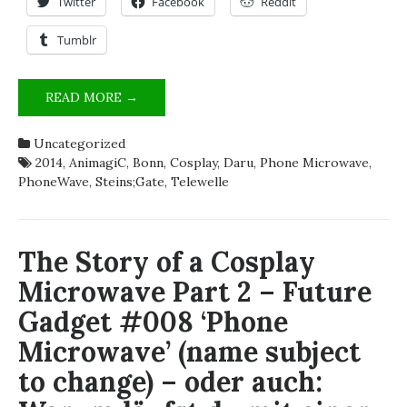
Twitter
Facebook
Reddit
Tumblr
MIKROWELLE
READ MORE →
AUF
DER
Uncategorized
ANIMAGIC,
2014
,
AnimagiC
,
Bonn
,
Cosplay
,
Daru
,
Phone Microwave
,
WTF?
PhoneWave
,
Steins;Gate
,
Telewelle
(2014)
–
THE
STORY
The Story of a Cosplay
OF
Microwave Part 2 – Future
A
COSPLAY
Gadget #008 ‘Phone
MICROWAVE
Microwave’ (name subject
PART
3
to change) – oder auch:
–
FUTURE