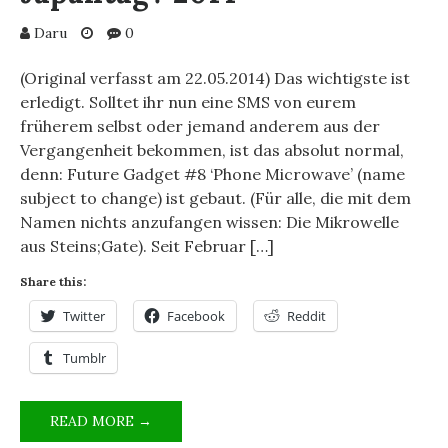
WARUM
Daru
0
LÄUFST
DU
(Original verfasst am 22.05.2014) Das wichtigste ist
MIT
erledigt. Solltet ihr nun eine SMS von eurem
EINER
früherem selbst oder jemand anderem aus der
MIKROWELLE
DURCH
Vergangenheit bekommen, ist das absolut normal,
DIE
denn: Future Gadget #8 ‘Phone Microwave’ (name
DOKOMI
subject to change) ist gebaut. (Für alle, die mit dem
2014?
Namen nichts anzufangen wissen: Die Mikrowelle
aus Steins;Gate). Seit Februar […]
Share this:
Twitter
Facebook
Reddit
Tumblr
THE
READ MORE →
STORY