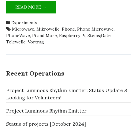
THE
READ MORE →
PHONEWAVE
REPLICA’S
Experiments
TECHNOLOGY
Microwave
,
Mikrowelle
,
Phone
,
Phone Microwave
,
EXPLAINED
PhoneWave
,
Pi and More
,
Raspberry Pi
,
Steins;Gate
,
[GERMAN]
Telewelle
,
Vortrag
Recent Operations
Project Luminous Rhythm Emitter: Status Update &
Looking for Volunteers!
Project Luminous Rhythm Emitter
Status of projects [October 2024]