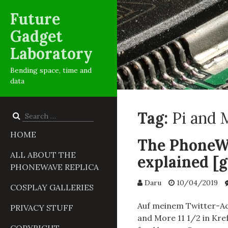
Future
Gadget
Laboratory
Bending space, time and
data
Tag:
Pi and 
Search
for:
HOME
The PhoneWa
ALL ABOUT THE
explained [
PHONEWAVE REPLICA
Daru
10/04/2019
COSPLAY GALLERIES
Auf meinem Twitter-Acc
PRIVACY STUFF
and More 11 1/2 in Kre