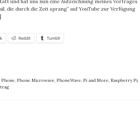
tatt und hat uns nun eine Aufzeichnung meines Vortrages
il, die durch die Zeit sprang” auf YouTube zur Verfügung
]
k
Reddit
Tumblr
EWAVE
A’S
NOLOGY
,
Phone
,
Phone Microwave
,
PhoneWave
,
Pi and More
,
Raspberry Pi
,
INED
trag
AN]