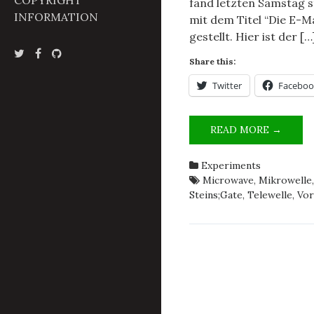
COPYRIGHT
fand letzten Samstag s
INFORMATION
mit dem Titel “Die E-Ma
gestellt. Hier ist der […
Share this:
Twitter
Faceboo
THE
READ MORE →
PHON
REPLIC
Experiments
TECH
Microwave
,
Mikrowelle
EXPLA
Steins;Gate
,
Telewelle
,
Vor
[GERM