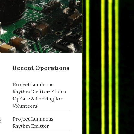
Recent Operations
Project Luminous
Rhythm Emitter: Status
Update & Looking for
Volunteers!
Project Luminous
i
Rhythm Emitter