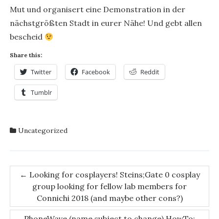
Mut und organisert eine Demonstration in der
nächstgrößten Stadt in eurer Nähe! Und gebt allen
bescheid
Share this:
Twitter
Facebook
Reddit
Tumblr
Uncategorized
Post
←
Looking for cosplayers! Steins;Gate 0 cosplay
group looking for fellow lab members for
navigation
Connichi 2018 (and maybe other cons?)
PhoneWave (name subject to change) HowTo: